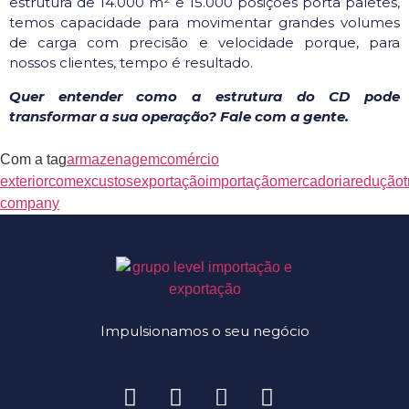
estrutura de 14.000 m² e 15.000 posições porta paletes,
temos capacidade para movimentar grandes volumes
de carga com precisão e velocidade porque, para
nossos clientes, tempo é resultado.
Quer entender como a estrutura do CD pode
transformar a sua operação? Fale com a gente.
Com a tag
armazenagem
comércio
exterior
comex
custos
exportação
importação
mercadoria
redução
company
Impulsionamos o seu negócio